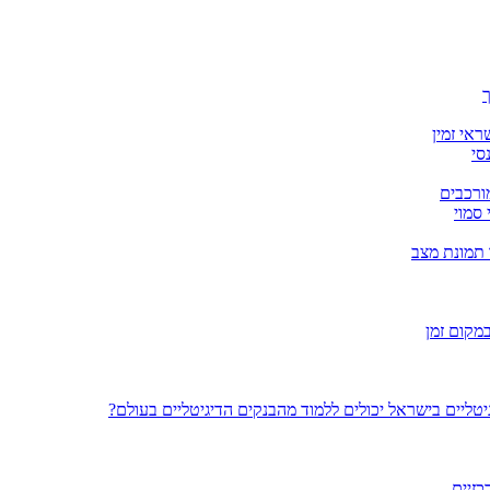
ך
אי זמין
סי
מורכבים
 סמוי
 תמונת מצב
מקום זמן
כזיים