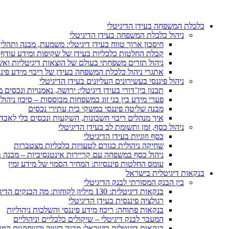
דלג לתפריט הנגישות
כלכלת המשפחה בעידן הדיגיטלי
ניהול כלכלת המשפחה בעידן הדיגיטלי
חיסכון ארוך טווח בעידן דיגיטלי: משמעת, מבנה ותהלי
קבלת החלטות כלכליות בעידן של שקיפות ומידע עודף
ניהול תזרים משפחתי בעולם של הוצאות דיגיטליות ואשר
אתגרי ניהול כלכלת המשפחה בעידן של ריבוי מידע פיננ
ניהול פיננסי בעשירונים העליונים בעידן הדיגיטלי
תכנון בין־דורי בעידן דיגיטלי: ירושה, נאמנויות ונכסים 
פערי מידע בין בני זוג במשפחות מבוססות – סיכון ניהולי
מבנה שליטה פיננסי במשקי בית עתירי נכסים
איך מנהלים ריבוי חשבונות, השקעות ונכסים בלי לאבד
ניהול כסף, זמן ותשומת לב בעידן הדיגיטלי
כסף וזוגיות בעידן הדיגיטלי
שחיקה ניהולית כגורם לטעויות כלכליות מצטברות
ניהול כסף במשפחה עם קריירות אינטנסיביות – מבנה ב
עומס החלטות פיננסיות: המחיר הסמוי של מידע זמין
בנקאות דיגיטלית בישראל
בין הבנק המסורתי לבנק הדיגיטלי
בנקאות דיגיטלית: 130 מיליון לקוחות: מה הבנקים הדיגיטליים בישראל יכולים ללמוד מהבנקים הדיגיטליים בעולם?
רגולציה פיננסית בעידן הדיגיטלי
בנקאות פתוחה: ריכוז מידע פיננסי והשלכות ניהוליות
המעבר לבנק דיגיטלי – שיקולים כלכליים וניהוליים
בנקאות דיגיטלית בישראל: מבנה השוק והשחקנים המר