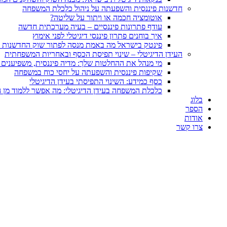
חדשנות פיננסית והשפעתה על ניהול כלכלת המשפחה
אוטומציה חכמה או ויתור על שליטה?
עודף פתרונות פיננסיים – בעיה מערכתית חדשה
איך בוחנים פתרון פיננסי דיגיטלי לפני אימוץ
פינטק בישראל מה באמת מנסה לפתור שוק החדשנות ה
העידן הדיגיטלי – שינוי תפיסת הכסף ובאחריות המשפחתית
מי מנהל את ההחלטות שלך: מדיה פיננסית, משפיענים 
שקיפות פיננסית והשפעתה על יחסי כוח במשפחה
כסף כמידע: השינוי התפיסתי בעידן הדיגיטלי
כלכלת המשפחה בעידן הדיגיטלי: מה אפשר ללמוד מן ה
בלוג
הספר
אודות
צרו קשר