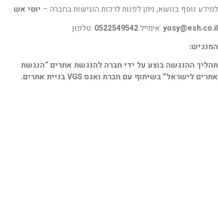
למידע נוסף בנושא, ניתן לפנות לרכזת הנגישות בחברה –
יוסי אש
yosy@esh.co.il
:אימייל
0522549542
:טלפון
המנגיש:
תהליך ההנגשה בוצע על ידי חברה להנגשת אתרים “הנגשת
אתרים לישראל” בשיתוף עם
חברת ואגס VGS בניית אתרים.
נווטו באתר
כלכלת המשפחה בעידן הדיגיטלי
בנקאות דיגיטלית בישראל
בלוג
הספר