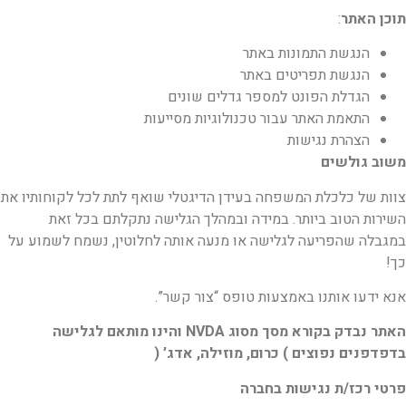
תוכן האתר
:
הנגשת התמונות באתר
הנגשת תפריטים באתר
הגדלת הפונט למספר גדלים שונים
התאמת האתר עבור טכנולוגיות מסייעות
הצהרת נגישות
משוב גולשים
צוות של
כלכלת המשפחה בעידן הדיגטלי
שואף לתת לכל לקוחותיו את
השירות הטוב ביותר. במידה
ובמהלך הגלישה נתקלתם בכל זאת
במגבלה שהפריעה לגלישה או מנעה אותה לחלוטין, נשמח
לשמוע על
כך!
אנא ידעו אותנו באמצעות טופס “צור קשר”.
האתר נבדק בקורא מסך מסוג NVDA והינו מותאם לגלישה
בדפדפנים נפוצים ) כרום, מוזילה,
אדג’ (
פרטי רכז/ת נגישות בחברה