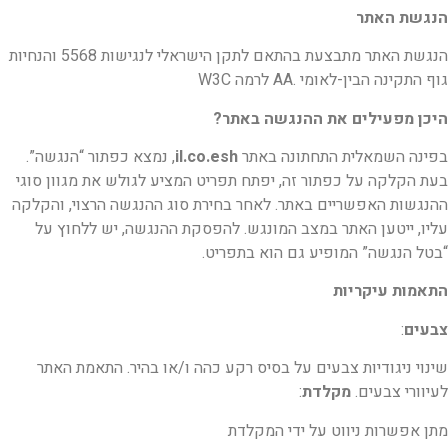
הנגשת האתר
הנגשת האתר מתבצעת בהתאם לתקן הישראלי לנגישות 5568 והנחיות
גוף התקינה הבין-לאומי
.AA לרמה W3C
היכן מפעילים את ההנגשה באתר?
בפינה השמאלית התחתונה באתר
il.co.esh
, נמצא כפתור “הנגשה”.
בעת הקלקה על כפתור זה,
יפתח תפריט המציע לגולש את מגוון סוגי
ההנגשות האפשריים באתר. לאחר בחירת סוג ההנגשה
הרצוי, והקלקה
עליו, ייטען האתר במצב המונגש. להפסקת ההנגשה, יש ללחוץ על
“בטל הנגשה”
המופיע גם הוא בתפריט.
התאמות עיקריות
צבעים
:
שינוי ניגודיות צבעים על בסיס רקע כהה ו/או בהיר. התאמת האתר
לעיוורי צבעים.
מקלדת
:
מתן אפשרות ניווט על ידי המקלדת