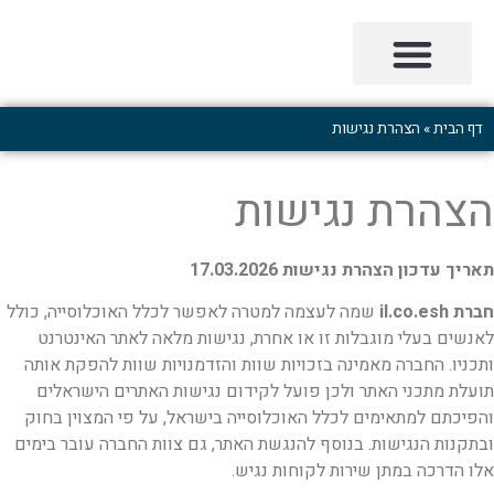
בנקאות דיגיטלית בישראל
כלכלת המשפחה בעידן הדיגיטלי
דף הבית
»
הצהרת נגישות
הצהרת נגישות
תאריך עדכון הצהרת נגישות 17.03.2026
חברת
il.co.esh
שמה לעצמה למטרה לאפשר לכלל האוכלוסייה, כולל
לאנשים בעלי מוגבלות זו
או אחרת, נגישות מלאה לאתר האינטרנט
ותכניו. החברה מאמינה בזכויות שוות והזדמנויות שוות
להפקת אותה
תועלת מתכני האתר ולכן פועל לקידום נגישות האתרים הישראלים
והפיכתם
למתאימים לכלל האוכלוסייה בישראל, על פי המצוין בחוק
ובתקנות הנגישות. בנוסף להנגשת האתר,
גם צוות החברה עובר בימים
אלו הדרכה במתן שירות לקוחות נגיש.