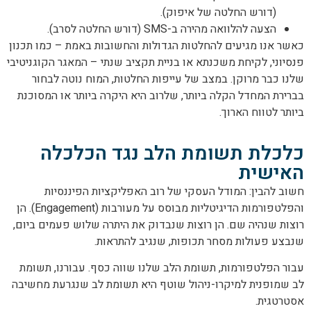
(דורש החלטה של איפוק).
הצעה להלוואה מהירה ב-SMS (דורש החלטה לסרב).
כאשר אנו מגיעים להחלטות הגדולות והחשובות באמת – כמו תכנון
פנסיוני, לקיחת משכנתא או בניית תקציב שנתי – המאגר הקוגניטיבי
שלנו כבר מרוקן. במצב של עייפות החלטות, המוח נוטה לבחור
בברירת המחדל הקלה ביותר, שלרוב היא היקרה ביותר או המסוכנת
ביותר לטווח הארוך.
כלכלת תשומת הלב נגד הכלכלה
האישית
חשוב להבין: המודל העסקי של רוב האפליקציות הפיננסיות
והפלטפורמות הדיגיטליות מבוסס על מעורבות (Engagement). הן
רוצות שנהיה שם. הן רוצות שנבדוק את היתרה שלוש פעמים ביום,
שנבצע פעולות מסחר תכופות, שנגיב להתראות.
עבור הפלטפורמות, תשומת הלב שלנו שווה כסף. עבורנו, תשומת
לב שמופנית למיקרו-ניהול שוטף היא תשומת לב שנגרעת מחשיבה
אסטרטגית.