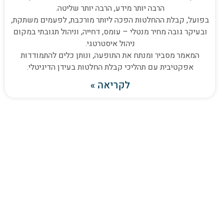
הרבה יותר מידע, הרבה יותר שליטה.
בפועל, קבלת ההחלטות הפכה ליותר מורכבת, לפעמים משתקת,
ובעיקר גובה מחיר מנטלי – עומס, דחייה, וניהול תגובתי במקום
ניהול איסטרטגי.
המאמר מסביר ומנתח את התופעה, ונותן כלים להתמודדות
אפקטיבית עם תהליכי קבלת החלטות בעידן הדיגיטלי.
לקריאה »
נווטו באתר
כלכלת המשפחה בעידן הדיגיטלי
בנקאות דיגיטלית בישראל
בלוג
הספר