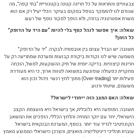
צבעוניים והתראות על כל חריגה קטנה בקטגוריית “בתי קפה”, מה
שגורם לנו להתמקד בטפל במקום בעיקר. הכלי יעיל רק אם הוא
משרת אסטרטגיה ברורה, ולא הופך למקור נוסף של רעש.
שאלה: איך אפשר לנהל כסף בלי להיות “עם היד על הדופק”
כל הזמן?
תשובה: יש הבדל עצום בין אובססיה לבקרה. “יד על הדופק”
משמעה שיש לנו נקודות ביקורת קבועות ומערכת שמתריעה רק על
חריגות קיצוניות. בדיקה יומית של תיק ההשקעות, למשל, הוכחה
מחקרית כפעולה שפוגעת בתשואה לטווח ארוך, כי היא מעודדת
פעילות יתר (Over-trading) מתוך לחץ רגשי. ניהול נכון הוא
משעמם, שיטתי ורגוע.
שאלה: האם המצב הזה ייחודי לישראל?
תשובה: התופעה היא גלובלית, אך בישראל היא מועצמת. הקצב
הישראלי, יחד עם יוקר המחיה והלחץ הכללי, הופכים את המשאב
הקוגניטיבי לנדיר עוד יותר. בנוסף, המערכת הבנקאית בישראל
עוברת תהליכי דיגיטליזציה מואצים, והצרכן הישראלי הממוצע מאמץ