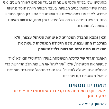
מהניסיון שלי בליווי אלפי משפחות ובעלי עסקים לאורך השנים, אני
מזהה שינוי מהותי בטיב הבעיות. בעבר, הבעיה הייתה חוסר נגישות
למידע. לא ידענו כמה הוצאנו עד שהגיע דף החשבון בסוף החודש.
היום, הבעיה הפוכה: הצפה של מידע בזמן אמת, הדורשת מאיתנו
תשומת לב מתמדת.
וכאן נמצא ההבדל המכריע: לא שיטת הניהול עצמה, ולא
מורכבות ההון עצמה, אלא היכולת המנטלית לשאת את
המציאות הפיננסית החדשה בלי להישחק.
האתגר הגדול של כלכלת המשפחה בעידן הדיגיטלי הוא לא “איך
לעשות את הפעולה”, אלא “איך לנהל את תשומת הלב הנדרשת כדי
להחליט איזו פעולה לעשות”. זהו מעבר מניהול משאבים חומריים
לניהול משאבים קוגניטיביים.
מאמרים נוספים:
ניהול כסף במשפחה עם קריירות אינטנסיביות – מבנה
במקום זמן
להמשך קריאה »