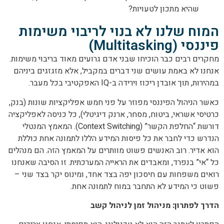
שהיא מתכון לטעויות?
המוח שלנו לא בנוי לריבוי משימות
פיננסי (Multitasking)
מחקרים רבים כבר הוכיחו שבני אדם גרועים מאוד בריבוי משימות.
אנחנו לא באמת עושים שני דברים במקביל, אלא מזגזגים ביניהם
במהירות, תוך אובדן ריכוז וירידה ב-IQ האפקטיבי בכל מעבר.
כאשר הניהול הפיננסי מפוזר על פני חמש אפליקציות שונות (בנק,
כרטיסי אשראי, ביטוח, מסחר, ארנק דיגיטלי), כל כניסה לאפליקציה
דורשת “החלפת הקשר” (Context Switching). המאמץ המנטלי
הנדרש כדי לחבר את כל פיסות המידע הללו לתמונה אחת כוללת
הוא אדיר. רוב האנשים פשוט מוותרים על המאמץ הזה. הם מנהלים
כל “אי” בנפרד, ומאבדים את הראייה המערכתית. זו הסיבה שאנחנו
רואים משפחות עם חיסכון יפה בצד אחד, ומינוס יקר בצד שני –
פשוט כי המידע לא התחבר במוח לתמונה אחת.
הדרך לפתרון: מניהול זמן לניהול קשב