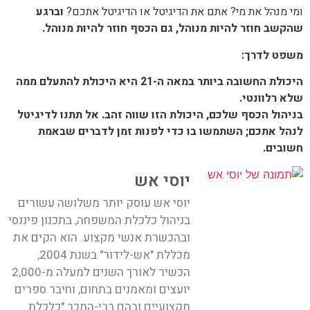
ומי מנהל את מי? אתם את הדיגיטל או הדיגיטל אתכם?
וברגע
שהקשב חוזר להיות מנוהל, גם הכסף חוזר להיות מנוהל
.
משפט לדרך:
היכולת החשובה ביותר במאה ה-21 היא היכולת להתעלם ממה
שלא רלוונטי.
בניהול הכסף שלכם, היכולת הזו שווה זהב. אל תתנו לדיגיטל
לנהל אתכם; השתמשו בו כדי לפנות זמן לדברים שבאמת
חשובים.
יוסי אש
יוסי אש עוסק יותר משלושה עשורים
בניהול כלכלת המשפחה, בתכנון פיננסי
ובהכשרת אנשי מקצוע. הוא הקים את
מכללת "אש-לידור" בשנת 2004,
הכשיר לאורך השנים למעלה מ-2,000
יועצים ומאמנים בתחום, וחיבר ספרים
מקצועיים ובהם רבי-המכר "כלכלת