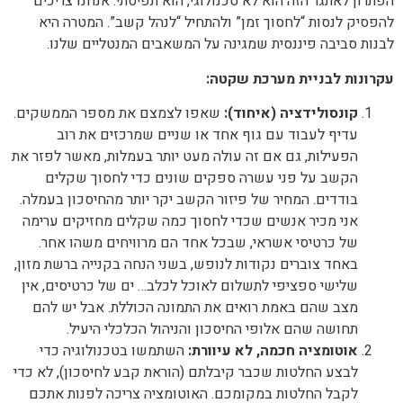
הפתרון לאתגר הזה הוא לא טכנולוגי, הוא תפיסתי. אנחנו צריכים
להפסיק לנסות “לחסוך זמן” ולהתחיל “לנהל קשב”. המטרה היא
לבנות סביבה פיננסית שמגינה על המשאבים המנטליים שלנו.
עקרונות לבניית מערכת שקטה:
קונסולידציה (איחוד):
שאפו לצמצם את מספר הממשקים.
עדיף לעבוד עם גוף אחד או שניים שמרכזים את רוב
הפעילות, גם אם זה עולה מעט יותר בעמלות, מאשר לפזר את
הקשב על פני עשרה ספקים שונים כדי לחסוך שקלים
בודדים. המחיר של פיזור הקשב יקר יותר מהחיסכון בעמלה.
אני מכיר אנשים שכדי לחסוך כמה שקלים מחזיקים ערימה
של כרטיסי אשראי, שבכל אחד הם מרוויחים משהו אחר.
באחד צוברים נקודות לנופש, בשני הנחה בקנייה ברשת מזון,
שלישי ספציפי לתשלום לאוכל לכלב… ים של כרטיסים, אין
מצב שהם באמת רואים את התמונה הכוללת. אבל יש להם
תחושה שהם אלופי החיסכון והניהול הכלכלי היעיל.
אוטומציה חכמה, לא עיוורת:
השתמשו בטכנולוגיה כדי
לבצע החלטות שכבר קיבלתם (הוראת קבע לחיסכון), לא כדי
לקבל החלטות במקומכם. האוטומציה צריכה לפנות אתכם