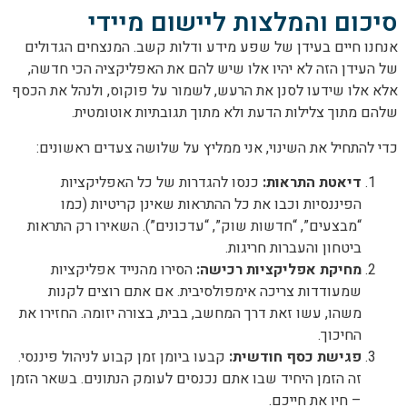
סיכום והמלצות ליישום מיידי
אנחנו חיים בעידן של שפע מידע ודלות קשב. המנצחים הגדולים
של העידן הזה לא יהיו אלו שיש להם את האפליקציה הכי חדשה,
אלא אלו שידעו לסנן את הרעש, לשמור על פוקוס, ולנהל את הכסף
שלהם מתוך צלילות הדעת ולא מתוך תגובתיות אוטומטית.
כדי להתחיל את השינוי, אני ממליץ על שלושה צעדים ראשונים:
דיאטת התראות:
כנסו להגדרות של כל האפליקציות
הפיננסיות וכבו את כל ההתראות שאינן קריטיות (כמו
“מבצעים”, “חדשות שוק”, “עדכונים”). השאירו רק התראות
ביטחון והעברות חריגות.
מחיקת אפליקציות רכישה:
הסירו מהנייד אפליקציות
שמעודדות צריכה אימפולסיבית. אם אתם רוצים לקנות
משהו, עשו זאת דרך המחשב, בבית, בצורה יזומה. החזירו את
החיכוך.
פגישת כסף חודשית:
קבעו ביומן זמן קבוע לניהול פיננסי.
זה הזמן היחיד שבו אתם נכנסים לעומק הנתונים. בשאר הזמן
– חיו את חייכם.