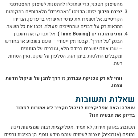
מהעיסוק הטכני, כדי שתוכלו להתפנות לעיסוק האסטרטגי.
יצירת חיכוך יזום:
הכניסו “באמפרים” מלאכותיים במקומות
הקריטיים. אל תשמרו את פרטי האשראי בדפדפן. הגדירו
התראות רק על דברים שמחייבים פעולה, וכבו את כל השאר.
זמנים מוגדרים (Time Boxing):
אל תבדקו את חשבון
הבנק “על הדרך”. קבעו זמן ייעודי – פעם בשבוע או בחודש
– שבו אתם יושבים בריכוז מלא, עוברים על הנתונים
ומקבלים החלטות. בזמן הזה, הטלפון על שקט, ואין הסחות
דעת.
זוהי לא רק טכניקת עבודה; זו דרך להגן על שיקול הדעת
עצמו.
שאלות ותשובות
שאלה: האם אפליקציות לניהול תקציב לא אמורות לפתור
בדיוק את הבעיה הזו?
תשובה: באופן אירוני, לא תמיד. אפליקציות רבות שמציעות ריכוז
נתונים (אגרגציה) יוצרות לעיתים עומס מידע נוסף. הן מציגות גרפים