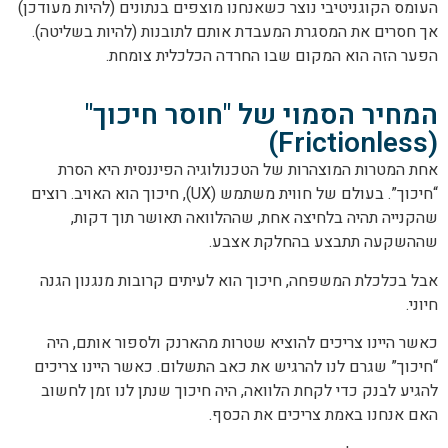
העומס הקוגניטיבי נוצר כשאנחנו מוצפים בנתונים (להיות מעודכן)
אך חסרים את המסגרת המעבדת אותם לתובנות (להיות בשליטה).
הפער הזה הוא המקום שבו החרדה הכלכלית צומחת.
המחיר הסמוי של "חוסר חיכוך"
(Frictionless)
אחת המטרות המוצהרות של הטכנולוגיה הפיננסית היא הסרת
“חיכוך”. בעולם של חווית משתמש (UX), חיכוך הוא האויב. רוצים
שהקנייה תהיה בלחיצה אחת, שההלוואה תאושר תוך דקות,
שההשקעה תתבצע בהחלקת אצבע.
אבל בכלכלת המשפחה, חיכוך הוא לעיתים קרובות מנגנון הגנה
חיוני.
כאשר היינו צריכים להוציא שטרות מהארנק ולספור אותם, היה
“חיכוך” שגרם לנו להרגיש את כאב התשלום. כאשר היינו צריכים
להגיע לבנק כדי לקחת הלוואה, היה חיכוך שנתן לנו זמן לחשוב
האם אנחנו באמת צריכים את הכסף.