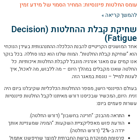
עומס החלטות פיננסיות: המחיר הסמוי של מידע זמין
להמשך קריאה »
שחיקת קבלת ההחלטות (Decision
Fatigue)
אחד המושגים הקריטיים להבנת הכלכלה ההתנהגותית בעידן הנוכחי
הוא “שחיקת קבלת החלטות”. המוח שלנו הוא כמו סוללה. בכל בוקר
אנו קמים עם מאגר אנרגיה מוגבל לקבלת החלטות איכותיות. כל
החלטה שאנו מקבלים במהלך היום – מה ללבוש, מה לאכול, איך
לענות למייל – נוגסת במאגר הזה.
בעולם הפיננסי הישן, מספר ההחלטות הכלכליות שקיבלנו ביום היה
זניח. היום, המכשיר שבכיסנו דורש מאיתנו לקבל החלטות פיננסיות
עשרות פעמים ביום:
התראה מהבנק: “חריגה בחשבון” (דורש החלטה).
הודעת פוש מאפליקציית השקעות: “המניה שמעניינת אותך
ירדה ב-2%” (דורש החלטה).
פרסומת ממוקדת ברשת החברתית למוצר שחיפשנו אתמול