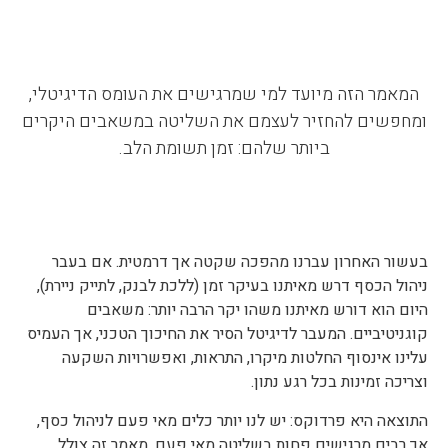
המאמר הזה מיועד למי שמרגישים את העומס הדיגיטלי,
ומחפשים להחזיר לעצמם את השליטה במשאבים היקרים
ביותר שלהם: זמן תשומת הלב.
בעשור האחרון עברנו מהפכה שקטה אך דרמטית. אם בעבר
ניהול הכסף דרש מאיתנו בעיקר זמן (ללכת לבנק, לתייק ניירת),
היום הוא דורש מאיתנו משהו יקר הרבה יותר: משאבים
קוגניטיביים. המעבר לדיגיטל הסיר את החיכוך הטכני, אך העמיס
עלינו אינסוף החלטות מיקרו, התראות, ואפשרויות השקעה
וצריכה זמינות בכל רגע נתון.
התוצאה היא פרדוקס: יש לנו יותר כלים מאי פעם לניהול כסף,
אך רבים מרגישים פחות בשליטה מאי פעם. מאמר זה צולל