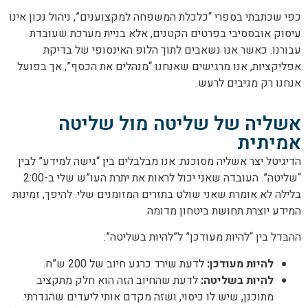
כפי שכתבתי בספרי “כלכלת המשפחה למקצוענים”, ניהול נכון אינו
עיסוק אובססיבי בפרטים הקטנים, אלא בניית מערכת שעובדת
עבורנו. כאשר אנו נשאבים לתוך הלופ האינסופי של בדיקת
אפליקציות, אנו מרגישים שאנחנו “מנהלים את הכסף”, אך בפועל
אנחנו רק מגיבים לרעש.
אשליה של שליטה מול שליטה
אמיתית
הדיגיטל יצר אשליה מסוכנת: אנו מבלבלים בין “גישה למידע” לבין
“שליטה”. העובדה שאני יכול לראות את יתרת העו”ש שלי ב-2:00
בלילה לא אומרת שאני שולט בתזרים המזומנים שלי. להיפך, זמינות
המידע יוצרת תחושת ביטחון מדומה.
ההבדל בין “להיות מעודכן” ל”להיות בשליטה”:
להיות מעודכן:
לדעת שירד כרגע חיוב של 200 ש”ח.
להיות בשליטה:
לדעת שהחיוב הזה הוא חלק מתקציב
מתוכנן, שיש לו כיסוי, ושזה מקדם אותי ליעדים שהגדרתי.