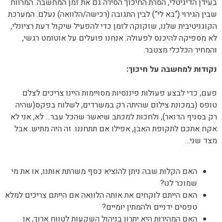
בעידן הדיגיטלי, הסרת החיכוך הסירה גם את זמן המחשבה. המרווח
שבין הגירוי (“בא לי”) לבין התגובה (רכישה/הלוואה) נעלם. המערכת
הקוגניטיבית שלנו, שזקוקה לזמן כדי להפעיל שיקול דעת רציונלי,
לא מספיקה להיכנס לפעולה. אנחנו פועלים על אוטומט רגשי,
והמחיר הכלכלי מצטבר.
נקודות למחשבה על חיכוך:
פעם, כדי לבצע פעולות פיננסיות מסויימות היינו צריכים לצלם
טופס (במכונת צילום שהיתה רק במשרדים, לשלוח בפקס(שהיה
רק בסניף הדואר), ולחכות למכתב שיאשר שהכל עבר… לא, אני לא
אקח אתכם לתקופת האבן, אפילו אם תתחננו. זה היה מתיש. אבל
מצד שני…
האם הקלות שבה ניתן להוציא כסף משרתת אותנו, או את מי
שמוכר לנו?
האם הייתם לוקחים את אותה הלוואה אם הייתם צריכים למלא
טפסים ידניים ולהמתין יומיים?
האם המהירות היא יתרון בניהול השקעות לטווח ארוך, או