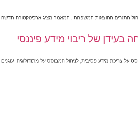
יהול התזרים ההוצאות המשפחתי. המאמר מציג ארכיטקטורה חדשה ל
 בעידן של ריבוי מידע פיננסי
סס על צריכת מידע פסיבית, לניהול המבוסס על מתודולוגיה, עוגנים 
ים אחרונים
יצירת קשר
טלפון: 03-973-7770
אימייל: info@esh-lidor.co.il
 פתוחה
בקרו אותנו בפייסבוק