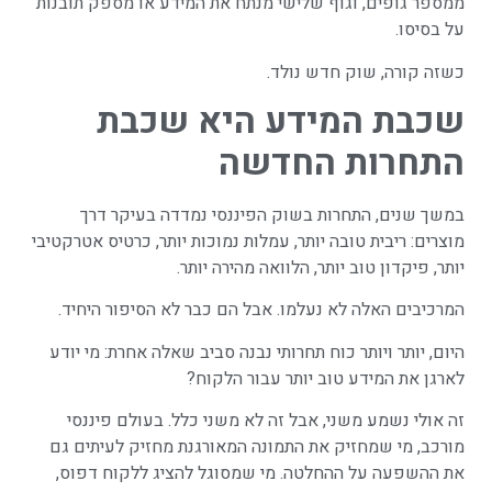
ממספר גופים, וגוף שלישי מנתח את המידע או מספק תובנות
על בסיסו.
כשזה קורה, שוק חדש נולד.
שכבת המידע היא שכבת
התחרות החדשה
במשך שנים, התחרות בשוק הפיננסי נמדדה בעיקר דרך
מוצרים: ריבית טובה יותר, עמלות נמוכות יותר, כרטיס אטרקטיבי
יותר, פיקדון טוב יותר, הלוואה מהירה יותר.
המרכיבים האלה לא נעלמו. אבל הם כבר לא הסיפור היחיד.
היום, יותר ויותר כוח תחרותי נבנה סביב שאלה אחרת: מי יודע
לארגן את המידע טוב יותר עבור הלקוח?
זה אולי נשמע משני, אבל זה לא משני כלל. בעולם פיננסי
מורכב, מי שמחזיק את התמונה המאורגנת מחזיק לעיתים גם
את ההשפעה על ההחלטה. מי שמסוגל להציג ללקוח דפוס,