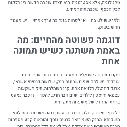
טכנולוגית, אלא אסטרטגית. היא יוצרת שכבה חדשה בין הלקוח
לבין הכסף: שכבת תיווך מידע.
ולמי ששולט בה – או לפחות בונה בה ערך אמיתי – יש מעמד
חדש בשוק.
דוגמה פשוטה מהחיים: מה
באמת משתנה כשיש תמונה
אחת
ניקח משפחה ישראלית ממעמד בינוני־גבוה. שני בני זוג
עובדים. יש להם שני חשבונות בנק, שלושה כרטיסי אשראי,
ארנק דיגיטלי, הלוואה אחת, קרן השתלמות, תיק השקעות
עצמאי וחיסכון לילדים. שום דבר חריג. להפך – זו כבר כמעט
ברירת המחדל של משפחה מתקדמת.
כל גוף רואה רק חלק. הבנק הראשון רואה משכורת ותשלומי
משכנתא. הבנק השני רואה כרטיס נוסף והוראות קבע מסוימות.
חברת האשראי רואה צריכה, אבל לא את כלל המסגרת. בית