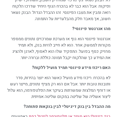
ופיקוח. אבל הוא כבר לא בהכרח הגוף היחיד שדרכו הלקוח
רואה ומבין את מצבו הפיננסי. זהו ההבדל הגדול: הבנק נשאר
חשוב, אך מאבד חלק מהבלעדיות על התמונה.
מהו אגרגטור פיננסי
?
אגרגטור פיננסי הוא גוף או מערכת שמרכזים נתונים ממספר
מקורות לממשק אחד. הוא לא חייב להיות בנק, ולא תמיד
מחזיק כסף בפועל. התפקיד שלו הוא לאסוף, לארגן ולהציג
את המידע כך שהלקוח יקבל תמונה כוללת וברורה יותר.
האם ריכוז מידע פיננסי תמיד מועיל ללקוח
?
לא בהכרח. ריכוז מידע מועיל כאשר הוא יוצר בהירות, סדר
ותובנות טובות יותר. אבל אם הוא רק מציף נתונים, מייצר רעש
או דוחף המלצות שמשרתות בעיקר את הפלטפורמה, הוא עלול
ליצור אשליה של שליטה במקום שליטה אמיתית.
מה ההבדל בין בנק דיגיטלי לבין בנקאות פתוחה
?
בנק דיגיטלי הוא מוסד או פלטפורמה לניהול כסף
באמצעים