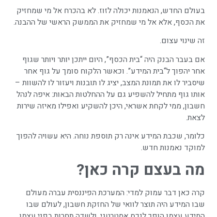
בעולם החדש, הנאמנות יכולה לזוז. לא בהכרח אל מי שמחזיק
את הכסף, אלא אל מי שמחזיק את הממשק הראשי של ההבנה.
זה שינוי עצום.
אם בעבר הבנק היה “בית הכסף”, היום ייתכן יותר ויותר שגוף
אחר יהפוך ל“בית המידע”. וכאשר הלקוח סומך על גוף אחר
שיסביר לו את תמונת המצב, יציג לו תובנות ויעזור לו להשוות –
אותו גוף מתחיל להשפיע גם על ההחלטות הבאות: איפה לנהל
חשבון, ממי לקחת אשראי, היכן להשקיע ואפילו מאיזה שירות
לצאת.
כלומר, שכבת המידע אינה רק תוספת נוחה. היא עשויה להפוך
למוקד נאמנות חדש.
מה בעצם קרה כאן
?
קרה כאן דבר עמוק למדי: המערכת הפיננסית עברה מעולם
שבו המידע היה תוצר לוואי של החזקת חשבון, לעולם שבו
המידע עצמו הופך לנכס אסטרטגי, ולשדה תחרות בפני עצמו.