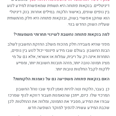
דיגיטליים. בנקאות פתוחה היא תשתית שמאפשרת למידע לנוע
בין גופים שונים, באישור הלקוח. במילים אחרות: בנק דיגיטלי
הוא שחקן אפשרי בשוק, ובנקאות פתוחה היא חלק מהתשתית
שעליה השוק החדש בנוי.
למה בנקאות פתוחה נחשבת לשינוי תחרותי משמעותי
?
מפני שהיא מעבירה חלק מהכוח משלב החזקת החשבון לשלב
הבנת החשבון. בעולם שבו מידע פיננסי יכול לנוע בין גופים,
התחרות אינה רק על ריבית, עמלות או אשראי, אלא גם על מי
מציג תמונה טובה יותר, מזהה תובנות חשובות יותר, ומסייע
ללקוח לקבל החלטות טובות יותר.
האם בנקאות פתוחה משפיעה גם על נאמנות הלקוחות
?
כן. בעבר, הלקוח נטה להיות נאמן לגוף שבו נוהל החשבון
המרכזי שלו. כיום, ייתכן שהנאמנות תעבור דווקא לגוף שמרכז
עבורו את המידע, מסביר את התמונה, ומלווה את ההחלטות. לכן
שכבת המידע עשויה להפוך למוקד השפעה חדש.