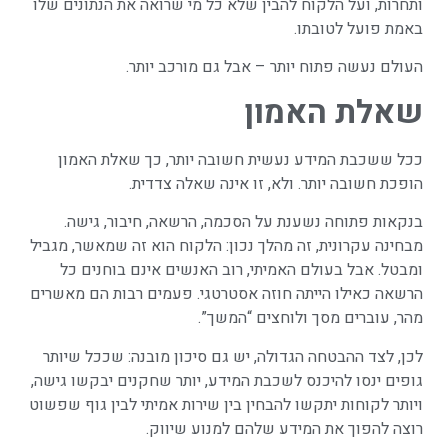
ותחרות, ועל הלקוח להבין שלא כל מי שרואה את הנתונים שלו
באמת פועל לטובתו.
העולם נעשה פתוח יותר – אבל גם מורכב יותר.
שאלת האמון
ככל ששכבת המידע נעשית חשובה יותר, כך שאלת האמון
הופכת חשובה יותר. ולא, זו אינה שאלה צדדית.
בנקאות פתוחה נשענת על הסכמה, הרשאה, חיבור, גישה.
מבחינה עקרונית, זה מהלך נכון: הלקוח הוא זה שמאשר, מגביל
ומבטל. אבל בעולם האמיתי, רוב האנשים אינם בוחנים כל
הרשאה כאילו הייתה חוזה אסטרטגי. פעמים רבות הם מאשרים
מהר, עוברים מסך ולוחצים “המשך”.
לכן, לצד ההבטחה הגדולה, יש גם סיכון מובנה: שככל שיותר
גופים ינסו להיכנס לשכבת המידע, יותר שחקנים יבקשו גישה,
ויותר לקוחות יתקשו להבחין בין שירות אמיתי לבין גוף שפשוט
רוצה להפוך את המידע שלהם למנוע שיווק.