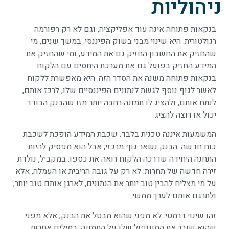
ניהוליות
בנקאות פתוחה אינה עוד אפליקציה, וגם לא רק רפורמה
רגולטורית. היא שינוי מבני בשוק הפיננסי. במשך שנים, מי
שהחזיק את החשבון החזיק גם את המידע, ומי שהחזיק את
המידע החזיק בפועל גם את מערכת היחסים עם הלקוח.
בנקאות פתוחה משנה את הסדר הזה. היא מאפשרת ללקוח
לאשר לגוף נוסף לגשת לנתונים הפיננסיים שלו, לרכז אותם,
לנתח אותם, ולהציג לו תמונה רחבה יותר מזו שהבנק הבודד
יכול או רוצה להציג.
המשמעות איננה טכנית בלבד. שכבת המידע הופכת לשכבת
כוח חדשה. הבנק נשאר גוף מרכזי, אבל הוא מפסיק להיות
התחנה היחידה שדרכה הלקוח רואה את כספו. במקביל, נולדת
זירה חדשה של תחרות: לא רק על גובה הריבית או העמלה, אלא
על מי מצליח להבין טוב יותר את הנתונים, לארגן אותם טוב יותר,
ולתרגם אותם לערך ממשי.
זהו שינוי דרמטי. לא מפני שהוא מבטל את הבנק, אלא מפני
שהוא שובר את המונופול שלו על התמונה. במילים אחרות: