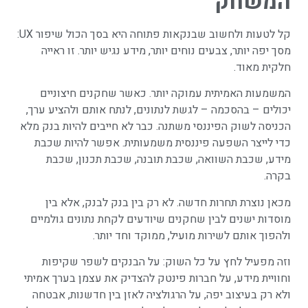
המשחק
קל לטעות ולחשוב שבנקאות פתוחה היא בסך הכול שיפור UX:
מסך יפה יותר, צבעים נוחים יותר, מידע נגיש יותר. זו ראייה
חלקית מאוד.
המשמעות האמיתית עמוקה יותר. כאשר שחקנים חיצוניים
יכולים – בהסכמה – לגשת לנתונים, לנתח אותם ולהציע ערך,
הכניסה לשוק הפיננסי משתנה. כבר לא חייבים להיות בנק מלא
כדי לייצר השפעה פיננסית משמעותית. אפשר להיות שכבת
מידע, שכבת השוואה, שכבת תובנה, שכבת תכנון, שכבת
בקרה.
מכאן נוצרת תחרות חדשה. לא רק בין בנק לבנק, אלא בין
מוסדות ישנים לבין שחקנים שיודעים לקחת נתונים גולמיים
ולהפוך אותם לשירות מועיל, ממוקד וחד יותר.
וזה מפעיל לחץ על כל השוק: על הבנקים לשפר שקיפות
וחוויית מידע, על חברות פינטק להצדיק את עצמן בערך אמיתי
ולא רק בעיצוב יפה, על הרגולציה לאזן בין חדשנות, אבטחה