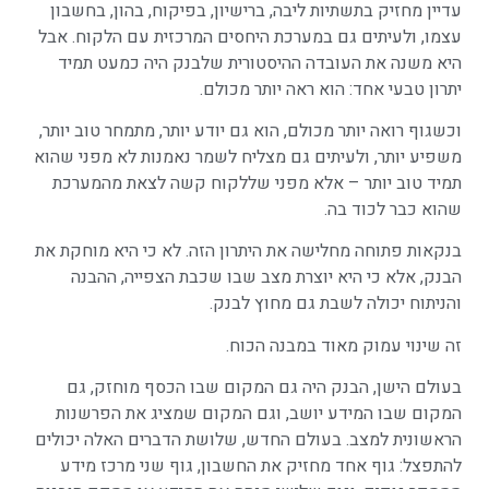
עדיין מחזיק בתשתיות ליבה, ברישיון, בפיקוח, בהון, בחשבון
עצמו, ולעיתים גם במערכת היחסים המרכזית עם הלקוח. אבל
היא משנה את העובדה ההיסטורית שלבנק היה כמעט תמיד
יתרון טבעי אחד: הוא ראה יותר מכולם.
וכשגוף רואה יותר מכולם, הוא גם יודע יותר, מתמחר טוב יותר,
משפיע יותר, ולעיתים גם מצליח לשמר נאמנות לא מפני שהוא
תמיד טוב יותר – אלא מפני שללקוח קשה לצאת מהמערכת
שהוא כבר לכוד בה.
בנקאות פתוחה מחלישה את היתרון הזה. לא כי היא מוחקת את
הבנק, אלא כי היא יוצרת מצב שבו שכבת הצפייה, ההבנה
והניתוח יכולה לשבת גם מחוץ לבנק.
זה שינוי עמוק מאוד במבנה הכוח.
בעולם הישן, הבנק היה גם המקום שבו הכסף מוחזק, גם
המקום שבו המידע יושב, וגם המקום שמציג את הפרשנות
הראשונית למצב. בעולם החדש, שלושת הדברים האלה יכולים
להתפצל: גוף אחד מחזיק את החשבון, גוף שני מרכז מידע