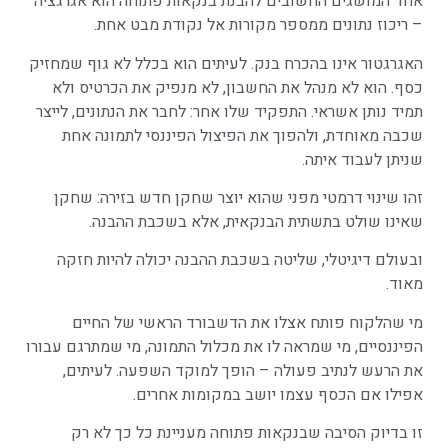
אחד המושגים החשובים להבנת בנקאות פתוחה הוא אגרגציה
– ריכוז נתונים ממספר מקורות אל נקודת מבט אחת.
האגרגטור אינו בהכרח בנק. לעיתים הוא בכלל לא גוף שמחזיק
כסף. הוא לא מנהל את החשבון, לא מנפיק את הכרטיס ולא
תמיד נותן אשראי. התפקיד שלו אחר: לחבר את הנתונים, לייצר
שכבה מאוחדת, ולהפוך את הפיצול הפיננסי לתמונה אחת
שניתן לעבוד איתה.
זהו שינוי דרמטי מפני שהוא יוצר שחקן חדש בזירה: שחקן
שאינו שולט בתשתית הבנקאית, אלא בשכבת ההבנה.
ובעולם דיגיטלי, שליטה בשכבת ההבנה יכולה להיות חזקה
מאוד.
מי שהלקוח פותח אצלו את הדשבורד הראשי של החיים
הפיננסיים, מי שמראה לו את מכלול התמונה, מי שמתרגם עבורו
את הרעש לנתיב פעולה – הופך למוקד השפעה. לעיתים,
אפילו אם הכסף עצמו יושב במקומות אחרים.
זו בדיוק הסיבה שבנקאות פתוחה מעניינת כל כך לא רק