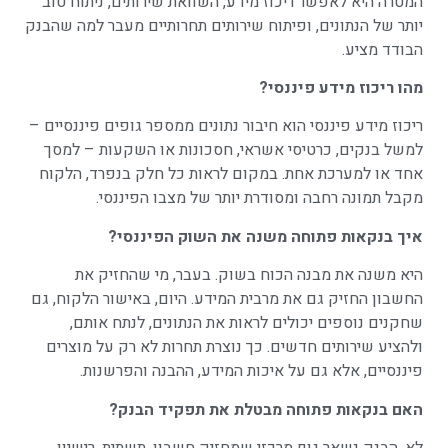
המטרה היא לאפשר ריכוז מידע, השוואת שירותים, ניתוח טוב
יותר של הנתונים, ופיתוח שירותים תחרותיים מעבר למה שהבנק
הבודד מציע.
מהו ריכוז מידע פיננסי
?
ריכוז מידע פיננסי הוא חיבור נתונים ממספר גופים פיננסיים –
למשל בנקים, כרטיסי אשראי, חסכונות או השקעות – למסך
אחד או למערכת אחת. במקום לראות כל חלק בנפרד, הלקוח
מקבל תמונה רחבה ומסודרת יותר של מצבו הפיננסי.
איך בנקאות פתוחה משנה את השוק הפיננסי
?
היא משנה את מבנה הכוח בשוק. בעבר, מי שהחזיק את
החשבון החזיק גם את מרבית המידע. היום, באישור הלקוח, גם
שחקנים נוספים יכולים לראות את הנתונים, לנתח אותם,
ולהציע שירותים חדשים. כך נוצרת תחרות לא רק על מוצרים
פיננסיים, אלא גם על איכות המידע, ההבנה והפרשנות.
האם בנקאות פתוחה מבטלת את תפקיד הבנק
?
לא. הבנק נשאר גוף מרכזי שמחזיק חשבון, תשתית, רישיון