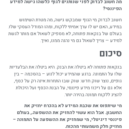
מה חשוב לבדוק לפני שנותנים לגוף כלשהו גישה למידע
הפיננסי
?
חשוב לבדוק מי הגוף שמבקש גישה, מה מטרת השימוש
במידע, האם יש לו ערך אמיתי ללקוח, ומהו המודל העסקי שלו.
בעולם של בנקאות פתוחה, לא מספיק לשאול אם מותר לגשת
למידע — צריך לשאול גם מי נהנה ממנו, ואיך.
סיכום
בנקאות פתוחה לא ביטלה את הבנק. היא ביטלה את הבלעדיות
שלו על התמונה. ברגע שהמידע יכול לנוע – בהסכמה – בין
גופים, נוצר שוק חדש: שוק שבו התחרות אינה רק על כסף,
אלא גם על ריכוז מידע פיננסי, על הבנת הכסף ועל היכולת
להציג ללקוח תמונה בהירה יותר.
מי שיתפוס את שכבת המידע לא בהכרח יחזיק את
החשבון. אבל הוא עשוי להחזיק את ההשפעה
.
, בעולם
פיננסי דיגיטלי, מי שמחזיק את ההשפעה על התמונה –
מחזיק חלק משמעותי מהכוח
.